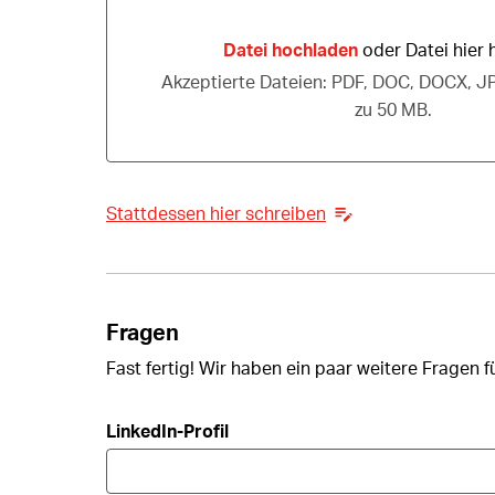
Datei hochladen
oder Datei hier 
Datei hochladen oder Datei hier hinziehe
Akzeptierte Dateien: PDF, DOC, DOCX, J
zu 50 MB.
Stattdessen hier schreiben
Fragen
Fast fertig! Wir haben ein paar weitere Fragen f
LinkedIn-Profil