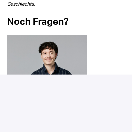
Geschlechts.
Noch Fragen?
Jan Moser
, Talent Acquisition Manager, steht dir bei
Fragen gerne unter +41 44 268 83 09 oder
jobs@ergon.ch
zur Verfügung.